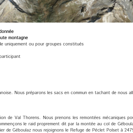
andonnée
haute montagne
e uniquement ou pour groupes constitués
ar participant
noise. Nous préparons les sacs en commun en tachant de nous al
ation de Val Thorens. Nous prenons les remontées mécaniques pour
mmençons le raid proprement dit par la montée au col de Gébou
cier de Géboulaz nous rejoignons le Refuge de Péclet Polset à 24