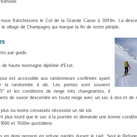
 Vanoise
 nous franchissons le Col de la Grande Casse à 3091m. La descen
 le village de Champagny qui marque la fin de notre périple.
es
nts par guide.
e de haute montagne diplômé d'Etat.
our est accessible aux randonneurs confirmés ayant
e la randonnée à ski. Les pentes sont souvent
5° et les conditions de neige très changeantes, il
nts de savoir descendre en toute neige avec un sac à dos et de m
s plus ou moins crevassés nécessite un ski sûr.
nt plus lourd que le sac à la journée et demande une bonne conditi
e 1000 et 1500m quotidiens
 en demi pension en refuge gardés durant le raid. Seul le Refuge