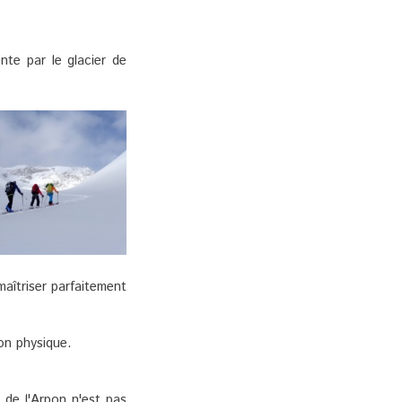
te par le glacier de
aîtriser parfaitement
on physique.
 de l'Arpon n'est pas