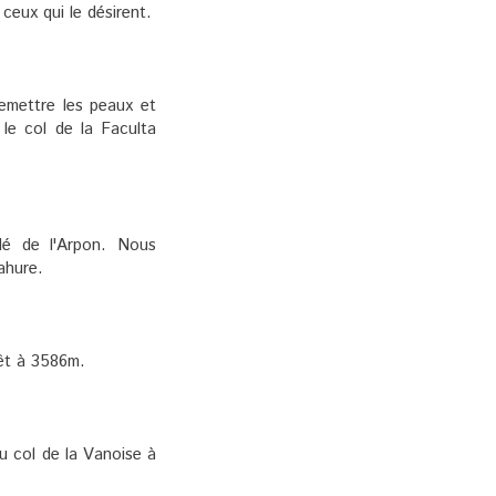
eux qui le désirent.
emettre les peaux et
 le col de la Faculta
dé de l'Arpon. Nous
ahure.
êt à 3586m.
u col de la Vanoise à