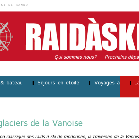
SKI DE RANDO
Qui sommes nous?
Prochains dépa
 & bateau
Séjours en étoile
Voyages à
La
glaciers de la Vanoise
 classique des raids à ski de randonnée, la traversée de la Vanois