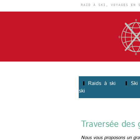
RAID À SKI, VOYAGES EN 
Raids à ski
Ski
ski
Traversée des 
Nous vous proposons un grand