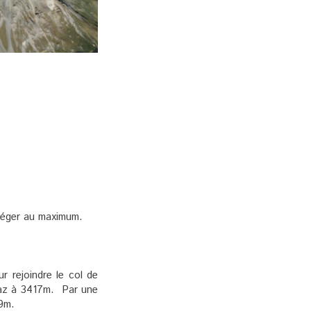
léger au maximum.
 rejoindre le col de
laz à 3417m. Par une
79m.