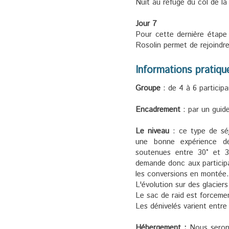
Nuit au refuge du col de la
Jour 7
Pour cette dernière étape
Rosolin permet de rejoindre
Informations pratiqu
Groupe
: de 4 à 6 participa
Encadrement
: par un guid
Le niveau
: ce type de séj
une bonne expérience d
soutenues entre 30° et 3
demande donc aux participa
les conversions en montée.
L'évolution sur des glacier
Le sac de raid est forceme
Les dénivelés varient entr
Hébergement :
Nous serons